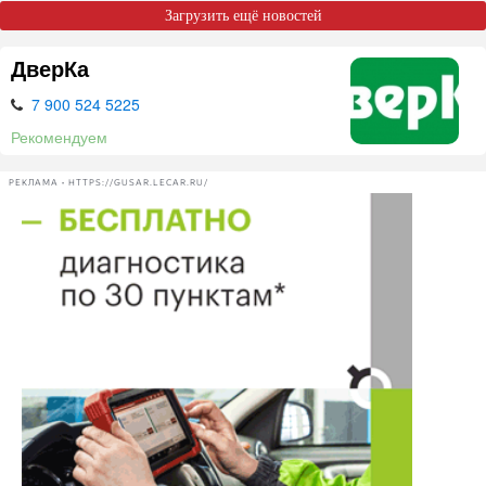
Загрузить ещё новостей
ДверКа
7 900 524 5225
Рекомендуем
РЕКЛАМА • HTTPS://GUSAR.LECAR.RU/